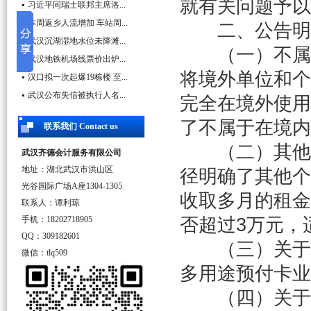
就有关问题予以
习近平同瑞士联邦主席洛...
本周返乡人流增加 车站周...
二、公告明
武汉沉湖湿地水位未降滩...
（一）不属于
武汉地铁机场线票价出炉...
将境外单位和个
汉口拟一次起爆19栋楼 至...
武汉公布失信被执行人名...
完全在境外使用
了不属于在境内
联系我们 Contact us
（二）其他个
武汉齐德会计服务有限公司
地址：湖北武汉市洪山区
径明确了其他个
光谷国际广场A座1304-1305
收取多月的租金
联系人：谭利琼
手机：18202718905
否超过3万元，
QQ：309182601
（三）关于
微信：tlq509
多用途预付卡业
（四）关于限