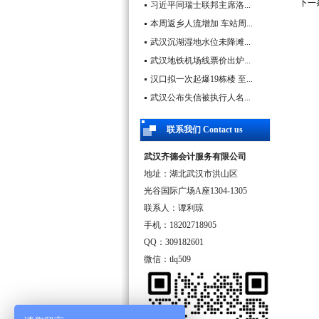
下一
习近平同瑞士联邦主席洛...
本周返乡人流增加 车站周...
武汉沉湖湿地水位未降滩...
武汉地铁机场线票价出炉...
汉口拟一次起爆19栋楼 至...
武汉公布失信被执行人名...
联系我们 Contact us
武汉齐德会计服务有限公司
地址：湖北武汉市洪山区
光谷国际广场A座1304-1305
联系人：谭利琼
手机：18202718905
QQ：309182601
微信：tlq509