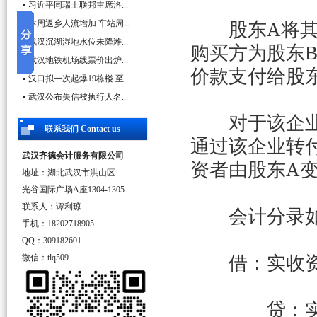
习近平同瑞士联邦主席洛...
本周返乡人流增加 车站周...
股东
A
将
武汉沉湖湿地水位未降滩...
购买方为股东
武汉地铁机场线票价出炉...
价款支付给股
汉口拟一次起爆19栋楼 至...
武汉公布失信被执行人名...
对于该企业而
联系我们 Contact us
通过该企业转
武汉齐德会计服务有限公司
资者由股东
A
地址：湖北武汉市洪山区
光谷国际广场A座1304-1305
联系人：谭利琼
会计分录如
手机：18202718905
QQ：309182601
微信：tlq509
借：实收
贷：实